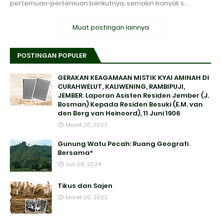
pertemuan-pertemuan berikutnya, semakin banyak s…
Muat postingan lainnya
POSTINGAN POPULER
GERAKAN KEAGAMAAN MISTIK KYAI AMINAH DI
CURAHWELUT, KALIWENING, RAMBIPUJI,
JEMBER. Laporan Asisten Residen Jember (J.
Bosman) Kepada Residen Besuki (E.M. van
den Berg van Heinoord), 11 Juni 1906
Maret 20, 2023
Gunung Watu Pecah: Ruang Geografi
Bersama*
Juli 08, 2024
Tikus dan Sajen
Maret 20, 2023