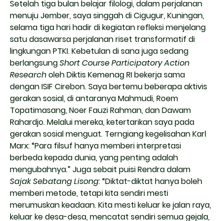
Setelah tiga bulan belajar filologi, dalam perjalanan
menuju Jember, saya singgah di Cigugur, Kuningan,
selama tiga hari hadir di kegiatan refleksi menjelang
satu dasawarsa perjalanan riset transformatif di
lingkungan PTKI. Kebetulan di sana juga sedang
berlangsung
Short Course
Participatory Action
Research
oleh Diktis Kemenag RI bekerja sama
dengan ISIF Cirebon. Saya bertemu beberapa aktivis
gerakan sosial, di antaranya Mahmudi, Roem
Topatimasang, Noer Fauzi Rahman, dan Dawam
Rahardjo. Melalui mereka, ketertarikan saya pada
gerakan sosial menguat. Terngiang kegelisahan Karl
Marx: “Para filsuf hanya memberi interpretasi
berbeda kepada dunia, yang penting adalah
mengubahnya.” Juga sebait puisi Rendra dalam
Sajak Sebatang Lisong
: “Diktat-diktat hanya boleh
memberi metode, tetapi kita sendiri mesti
merumuskan keadaan. Kita mesti keluar ke jalan raya,
keluar ke desa-desa, mencatat sendiri semua gejala,