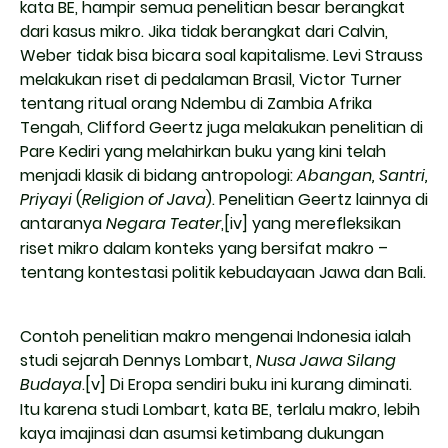
kata BE, hampir semua penelitian besar berangkat
dari kasus mikro. Jika tidak berangkat dari Calvin,
Weber tidak bisa bicara soal kapitalisme. Levi Strauss
melakukan riset di pedalaman Brasil, Victor Turner
tentang ritual orang Ndembu di Zambia Afrika
Tengah, Clifford Geertz juga melakukan penelitian di
Pare Kediri yang melahirkan buku yang kini telah
menjadi klasik di bidang antropologi:
Abangan, Santri,
Priyayi
(
Religion of Java
). Penelitian Geertz lainnya di
antaranya
Negara Teater
,
[iv]
yang merefleksikan
riset mikro dalam konteks yang bersifat makro –
tentang kontestasi politik kebudayaan Jawa dan Bali.
Contoh penelitian makro mengenai Indonesia ialah
studi sejarah Dennys Lombart,
Nusa Jawa Silang
Budaya
.
[v]
Di Eropa sendiri buku ini kurang diminati.
Itu karena studi Lombart, kata BE, terlalu makro, lebih
kaya imajinasi dan asumsi ketimbang dukungan