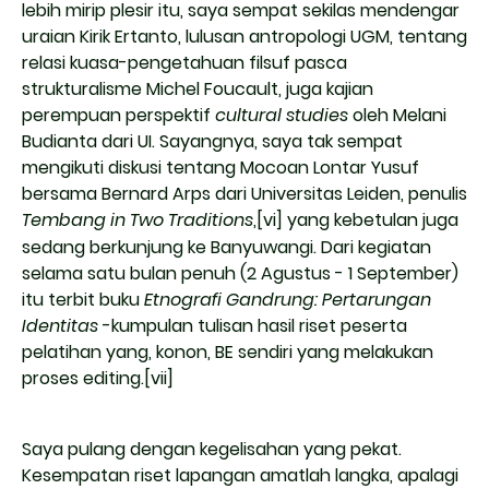
lebih mirip plesir itu, saya sempat sekilas mendengar
uraian Kirik Ertanto, lulusan antropologi UGM, tentang
relasi kuasa-pengetahuan filsuf pasca
strukturalisme Michel Foucault, juga kajian
perempuan perspektif
cultural studies
oleh Melani
Budianta dari UI. Sayangnya, saya tak sempat
mengikuti diskusi tentang Mocoan Lontar Yusuf
bersama Bernard Arps dari Universitas Leiden, penulis
Tembang in Two Traditions
,
[vi]
yang kebetulan juga
sedang berkunjung ke Banyuwangi. Dari kegiatan
selama satu bulan penuh (2 Agustus - 1 September)
itu terbit buku
Etnografi Gandrung: Pertarungan
Identitas
-kumpulan tulisan hasil riset peserta
pelatihan yang, konon, BE sendiri yang melakukan
proses editing.
[vii]
Saya pulang dengan kegelisahan yang pekat.
Kesempatan riset lapangan amatlah langka, apalagi