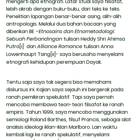
mengerti apa etnografi. Latar studi saya filsafat,
lebih akrab dengan buku-buku, dari teks ke teks.
Penelitian lapangan benar-benar asing, alih-alih
antropologis. Melalui dua bahan bacaan yang
diberikan BE –
Etnosains dan Etnometodologi:
Sebuah Perbandingan
tulisan Heddy Shri Ahimsa
Putra
[i]
dan
Alliance Romance
tulisan Anna
Lowenhaupt Tsing
[ii]
- saya berusaha menyelami
etnografi kehidupan perempuan Dayak.
Tentu saja saya tak segera bisa memahami
diskursus ini. Kajian saya sejauh ini bergerak pada
ranah pemikiran spekulatif. Tapi saya pernah
mencoba membawa teori-teori filsafat ke ranah
empiris. Tahun 1999, saya mencoba menggunakan
semiologi Roland Barthes, filsuf Prancis, sebagai alat
analisis ideologi iklan-iklan Marlboro. Lain waktu
kembali lagi ke ranah spekulatif, menyelami